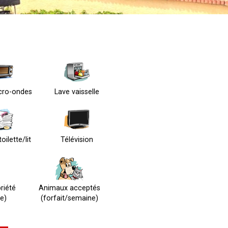
icro-ondes
Lave vaisselle
oilette/lit
Télévision
riété
Animaux acceptés
e)
(forfait/semaine)