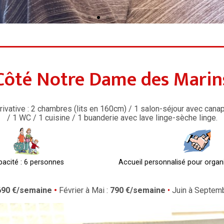
Côté Notre Dame des Marin
ative : 2 chambres (lits en 160cm) / 1 salon-séjour avec canapé
/ 1 WC / 1 cuisine / 1 buanderie avec lave linge-sèche linge.
acité : 6 personnes
Accueil personnalisé pour organi
690
€/semaine
•
Février à Mai :
790
€
/semaine
•
Juin à Septemb